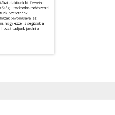
ákat alakítunk ki. Terveink
ehetőség, Stockholm-módszerrel
tünk. Szeretnénk
daházak bevonásával az
i, hogy ezzel is segítsük a
 hozzá tudjunk járulni a