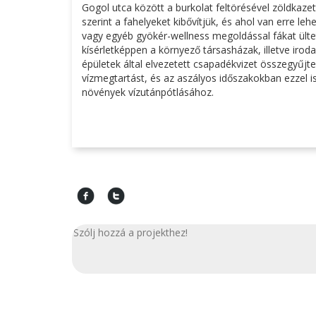
Gogol utca között a burkolat feltörésével zöldkazett
szerint a fahelyeket kibővítjük, és ahol van erre l
vagy egyéb gyökér-wellness megoldással fákat ülte
kísérletképpen a környező társasházak, illetve iro
épületek által elvezetett csapadékvizet összegyűjten
vízmegtartást, és az aszályos időszakokban ezzel is
növények vízutánpótlásához.