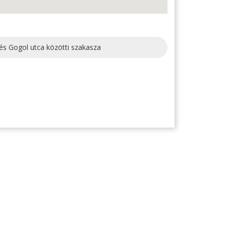
 és Gogol utca közötti szakasza