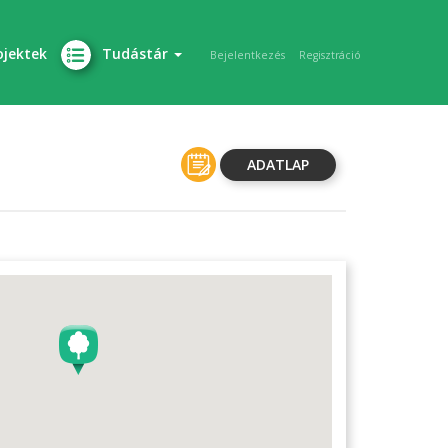
ojektek
Tudástár
Bejelentkezés
Regisztráció
ADATLAP