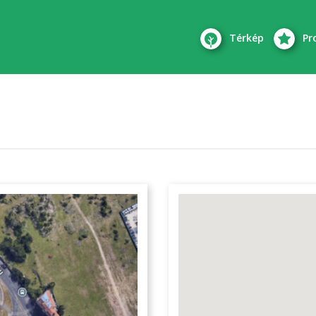
Térkép
Pr