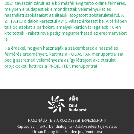
2021 tavaszán zárult az a bő másfél évig tartó online felmérés,
melyben a budapestiek elmondhatták véleményüket és
használati szokásaikat az általuk látogatott zöldterületekről. A
ZIFFA.HU oldalon keresztül 4815 válasz érkezett be. A térképen
találod azokat a parkokat, amelyek kérdőívét legalább 10-en
kitöltötték - rákattintva pedig megismerheted az eredményeket
is!
Ha érdekel, hogyan használják a szakemberek a használati
felmérés eredményeit, kattints a TUDÁSTÁR menüpontra! Ha
pedig szeretnéd véleményezni az így létrejött akcióterületi
projekteket, kattints a PROJEKTEK menüpontra!
HASZNÁLD TE IS A KOZOSSEGITERVEZES.HU-T!
Kapcsolat: info@urbandialog.hu
-
Adatkezelési tájékoztató
Urban Dialog Kft. - Minden jog fenntartva