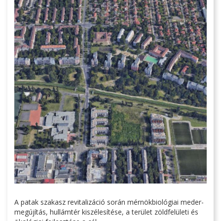
A patak szakasz revitalizáció során mérnökbiológiai meder-
megújítás, hullámtér kiszélesítése, a terület zöldfelületi és