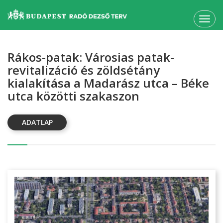
Toggl
navig
Rákos-patak: Városias patak-
revitalizáció és zöldsétány
kialakítása a Madarász utca – Béke
utca közötti szakaszon
ADATLAP