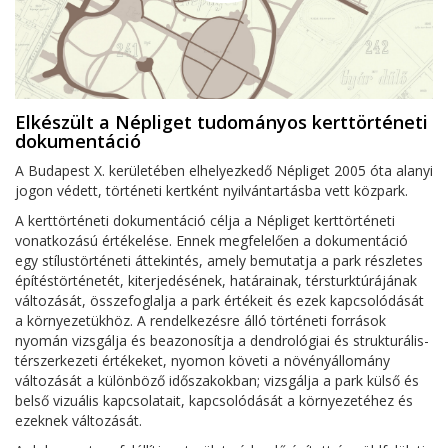
Elkészült a Népliget tudományos kerttörténeti
dokumentáció
A Budapest X. kerületében elhelyezkedő Népliget 2005 óta alanyi
jogon védett, történeti kertként nyilvántartásba vett közpark.
A kerttörténeti dokumentáció célja a Népliget kerttörténeti
vonatkozású értékelése. Ennek megfelelően a dokumentáció
egy stílustörténeti áttekintés, amely bemutatja a park részletes
építéstörténetét, kiterjedésének, határainak, térsturktúrájának
változását, összefoglalja a park értékeit és ezek kapcsolódását
a környezetükhöz. A rendelkezésre álló történeti források
nyomán vizsgálja és beazonosítja a dendrológiai és strukturális-
térszerkezeti értékeket, nyomon követi a növényállomány
változását a különböző időszakokban; vizsgálja a park külső és
belső vizuális kapcsolatait, kapcsolódását a környezetéhez és
ezeknek változását.