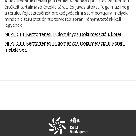
A dokumentum felállítja a terület védendő épített és zöldfelületi
értékeit tartalmazó értékleltárat, és javaslatokat fogalmaz meg
a terület fejlesztésének örökségvédelmi szempontjaira melyek
minden a területet érintő tervezés során iránymutatóak kell
legyenek.
NÉPLIGET Kerttörténeti Tudományos Dokumetáció I. kötet
NÉPLIGET Kerttörténeti Tudományos Dokumetáció II. kötet -
mellékletek