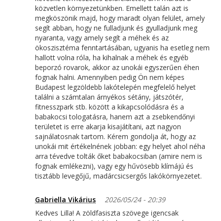
közvetlen környezetünkben. Emellett talán azt is
megköszönik majd, hogy maradt olyan felület, amely
segít abban, hogy ne fulladjunk és gyulladjunk meg
nyaranta, vagy amely segít a méhek és az
ökoszisztéma fenntartásában, ugyanis ha esetleg nem
hallott volna róla, ha kihalnak a méhek és egyéb
beporzó rovarok, akkor az unokái egyszerűen éhen
fognak halni. Amennyiben pedig Ön nem képes
Budapest legzöldebb lakótelepén megfelelő helyet
találni a számtalan árnyékos sétány, játszótér,
fitnesszpark stb. között a kikapcsolódásra és a
babakocsi tologatásra, hanem azt a zsebkendőnyi
területet is erre akarja kisajátítani, azt nagyon
sajnálatosnak tartom. Kérem gondolja át, hogy az
unokái mit értékelnének jobban: egy helyet ahol néha
arra tévedve tolták őket babakocsiban (amire nem is
fognak emlékezni), vagy egy hűvösebb klímájú és
tisztább levegőjű, madárcsicsergős lakókörnyezetet.
Gabriella Vikárius
2026/05/24 - 20:39
Kedves Lilla! A zöldfasiszta szövege igencsak