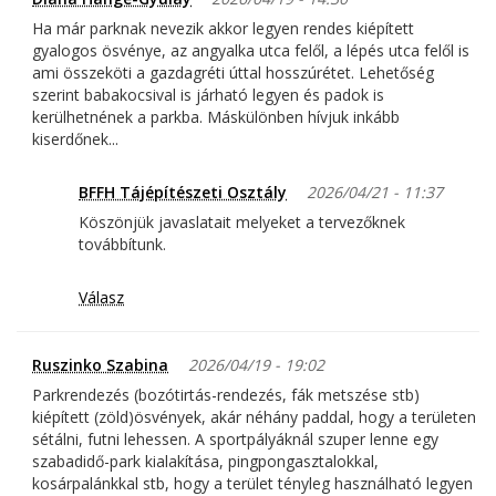
Ha már parknak nevezik akkor legyen rendes kiépített
gyalogos ösvénye, az angyalka utca felől, a lépés utca felől is
ami összeköti a gazdagréti úttal hosszúrétet. Lehetőség
szerint babakocsival is járható legyen és padok is
kerülhetnének a parkba. Máskülönben hívjuk inkább
kiserdőnek...
BFFH Tájépítészeti Osztály
2026/04/21 - 11:37
Köszönjük javaslatait melyeket a tervezőknek
továbbítunk.
Válasz
Ruszinko Szabina
2026/04/19 - 19:02
Parkrendezés (bozótirtás-rendezés, fák metszése stb)
kiépített (zöld)ösvények, akár néhány paddal, hogy a területen
sétálni, futni lehessen. A sportpályáknál szuper lenne egy
szabadidő-park kialakítása, pingpongasztalokkal,
kosárpalánkkal stb, hogy a terület tényleg használható legyen