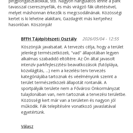
pingpongasztalokkal, stb. Nagyon hangulatos lenne a park
tavasszal cseresznyefák, és más virágzó fák ültetésével,
melyet máshonnan érkezők is megcsodálnának. Közösségi
kertet is ki lehetne alakítani, Gazdagrét más kertjeihez
hasonlóan. Köszönjük!
BFFH Tájépítészeti Osztály
2026/05/04 - 12:55
Köszönjük javalsatait. A tervezés célja, hogy a terület
jelenlegi természetközeli, "vad" állapotában legyen
alkalmas szabadidő eltöltére. Az Ön által javasolt
intenzív parkfejleszztési beavatkozások (futópláya,
közvilágítás, ...) nem a kezelési terv tervezés
kategóriájába tartoznak és véelményünk szerint a
terület természetközeli állapotát rontanák. A
sportpályák területe nem a Fővárosi Önkormányzat
tulajdonában van, nem tartoznak a tervezési területbe.
Közösségi kert már van a területen és nagyon jól
működik. Fák telepítésére vonatkozó javaslatával
egyetértünk.
Válasz