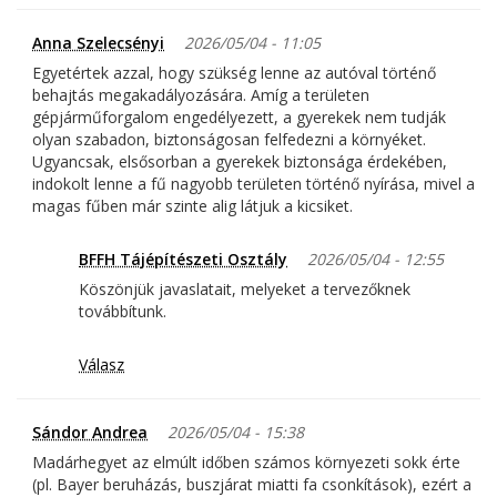
Anna Szelecsényi
2026/05/04 - 11:05
Egyetértek azzal, hogy szükség lenne az autóval történő
behajtás megakadályozására. Amíg a területen
gépjárműforgalom engedélyezett, a gyerekek nem tudják
olyan szabadon, biztonságosan felfedezni a környéket.
Ugyancsak, elsősorban a gyerekek biztonsága érdekében,
indokolt lenne a fű nagyobb területen történő nyírása, mivel a
magas fűben már szinte alig látjuk a kicsiket.
BFFH Tájépítészeti Osztály
2026/05/04 - 12:55
Köszönjük javaslatait, melyeket a tervezőknek
továbbítunk.
Válasz
Sándor Andrea
2026/05/04 - 15:38
Madárhegyet az elmúlt időben számos környezeti sokk érte
(pl. Bayer beruházás, buszjárat miatti fa csonkítások), ezért a