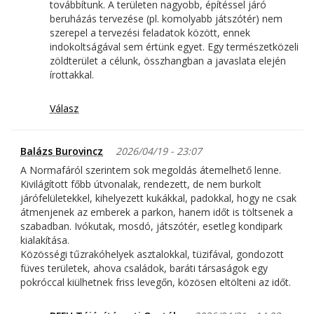
továbbítunk. A területen nagyobb, építéssel járó
beruházás tervezése (pl. komolyabb játszótér) nem
szerepel a tervezési feladatok között, ennek
indokoltságával sem értünk egyet. Egy természetközeli
zöldterület a célunk, összhangban a javaslata elején
írottakkal.
Válasz
Balázs Burovincz
2026/04/19 - 23:07
A Normafáról szerintem sok megoldás átemelhető lenne.
Kivilágított főbb útvonalak, rendezett, de nem burkolt
járófelületekkel, kihelyezett kukákkal, padokkal, hogy ne csak
átmenjenek az emberek a parkon, hanem időt is töltsenek a
szabadban. Ivókutak, mosdó, játszótér, esetleg kondipark
kialakítása.
Közösségi tűzrakóhelyek asztalokkal, tüzifával, gondozott
füves területek, ahova családok, baráti társaságok egy
pokróccal kiülhetnek friss levegőn, közösen eltölteni az időt.