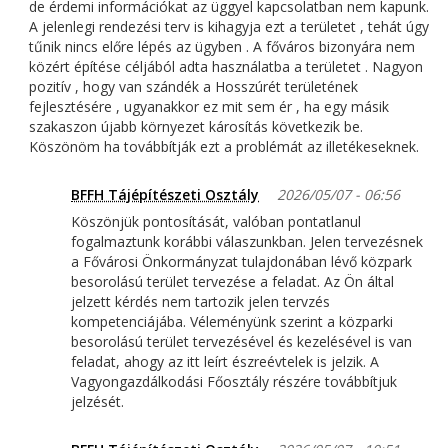
de érdemi információkat az üggyel kapcsolatban nem kapunk.
A jelenlegi rendezési terv is kihagyja ezt a területet , tehát úgy
tűnik nincs előre lépés az ügyben . A főváros bizonyára nem
közért építése céljából adta használatba a területet . Nagyon
pozitív , hogy van szándék a Hosszúrét területének
fejlesztésére , ugyanakkor ez mit sem ér , ha egy másik
szakaszon újabb környezet károsítás következik be.
Köszönöm ha továbbítják ezt a problémát az illetékeseknek.
BFFH Tájépítészeti Osztály
2026/05/07 - 06:56
Köszönjük pontosítását, valóban pontatlanul
fogalmaztunk korábbi válaszunkban. Jelen tervezésnek
a Fővárosi Önkormányzat tulajdonában lévő közpark
besorolású terület tervezése a feladat. Az Ön által
jelzett kérdés nem tartozik jelen tervzés
kompetenciájába. Véleményünk szerint a közparki
besorolású terület tervezésével és kezelésével is van
feladat, ahogy az itt leírt észreévtelek is jelzik. A
Vagyongazdálkodási Főosztály részére továbbítjuk
jelzését.