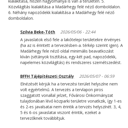
kialakítása, hiszen hagyománya is van a területen. 5.
Közvilágítás kialakítása a Madárhegy felé néző domboldalon.
6. Néhány napozódekk kialakítása a Madárhegy felé néző
domboldalon.
Szilvia Beke-Tóth
2026/05/06 - 22:44
A javaslatok első fele a lakótelepi területekre érvényes
(ha az is érintett a tervezésben-a. térkép szerint igen). A
Madárhegy fele néző oldal minimális beavatkozást
kíván (sétányok tisztítása, egy-két pad, napozódekk,
napelemes közvilágítás) és rendszeres szemétszedést.
BFFH Tájépítészeti Osztály
2026/05/07 - 06:59
Elnézését kérjük ha a tervezési terület helyszíne nem
volt egyértelmű. A tervezés a tervlapon piros
szaggatott vonallal jelzet, Fővárosi Önkormányzat
tulajdonában lévő közparki területre vonatkzik, így 1-es
és 2-es javalsatai nem érintik a tervzés helyszínét. 3, 4,
5 és 6-os javaslatai viszont érintik, ezeket a
tervezőknek továbbítjuk.