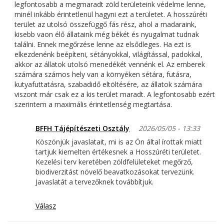
legfontosabb a megmaradt zöld területeink védelme lenne,
minél inkább érintetlenül hagyni ezt a területet. A hosszúréti
terület az utolsó összefüggő fás rész, ahol a madaraink,
kisebb vaon élő állataink még békét és nyugalmat tudnak
találni. Ennek megőrzése lenne az elsődleges. Ha ezt is
elkezdenénk beépíteni, sétányokkal, világítással, padokkal,
akkor az állatok utolsó menedékét vennénk el. Az emberek
számára számos hely van a környéken sétára, futásra,
kutyafuttatásra, szabadidő eltöltésére, az állatok számára
viszont már csak ez a kis terület maradt. A legfontosabb ezért
szerintem a maximális érintetlenség megtartása.
BFFH Tájépítészeti Osztály
2026/05/05 - 13:33
Köszönjük javaslatait, mi is az Ön által írottak miatt
tartjuk kiemelten értékesnek a Hosszúréti területet.
Kezelési terv keretében zöldfelületeket megőrző,
biodiverzitást növelő beavatkozásokat tervezünk.
Javaslatát a tervezőknek továbbítjuk.
Válasz