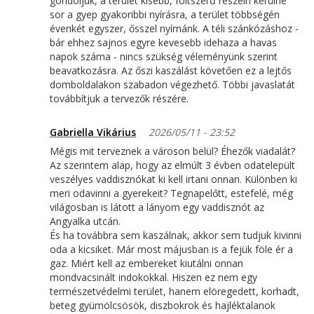
gondoljuk, a terület kisebb, foltszerű részein kerülne
sor a gyep gyakoribbi nyírásra, a terület többségén
évenkét egyszer, ősszel nyírnánk. A téli szánkózáshoz -
bár ehhez sajnos egyre kevesebb idehaza a havas
napok száma - nincs szükség véleményünk szerint
beavatkozásra. Az őszi kaszálást követően ez a lejtős
domboldalakon szabadon végezhető. Többi javaslatát
továbbítjuk a tervezők részére.
Gabriella Vikárius
2026/05/11 - 23:52
Mégis mit terveznek a városon belül? Éhezők viadalát?
Az szerintem alap, hogy az elmúlt 3 évben odatelepült
veszélyes vaddisznókat ki kell irtani onnan. Különben ki
meri odavinni a gyerekeit? Tegnapelőtt, estefelé, még
világosban is látott a lányom egy vaddisznót az
Angyalka utcán.
És ha továbbra sem kaszálnak, akkor sem tudjuk kivinni
oda a kicsiket. Már most májusban is a fejük föle ér a
gaz. Miért kell az embereket kiutálni onnan
mondvacsinált indokokkal. Hiszen ez nem egy
természetvédelmi terület, hanem elöregedett, korhadt,
beteg gyümölcsösök, diszbokrok és hajléktalanok