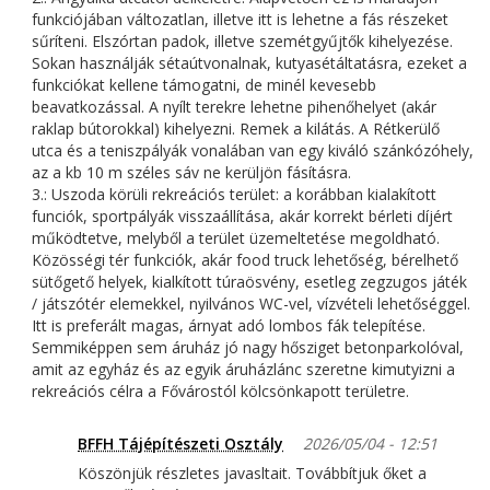
funkciójában változatlan, illetve itt is lehetne a fás részeket
sűríteni. Elszórtan padok, illetve szemétgyűjtők kihelyezése.
Sokan használják sétaútvonalnak, kutyasétáltatásra, ezeket a
funkciókat kellene támogatni, de minél kevesebb
beavatkozással. A nyílt terekre lehetne pihenőhelyet (akár
raklap bútorokkal) kihelyezni. Remek a kilátás. A Rétkerülő
utca és a teniszpályák vonalában van egy kiváló szánkózóhely,
az a kb 10 m széles sáv ne kerüljön fásításra.
3.: Uszoda körüli rekreációs terület: a korábban kialakított
funciók, sportpályák visszaállítása, akár korrekt bérleti díjért
működtetve, melyből a terület üzemeltetése megoldható.
Közösségi tér funkciók, akár food truck lehetőség, bérelhető
sütőgető helyek, kialkított túraösvény, esetleg zegzugos játék
/ játszótér elemekkel, nyilvános WC-vel, vízvételi lehetőséggel.
Itt is preferált magas, árnyat adó lombos fák telepítése.
Semmiképpen sem áruház jó nagy hősziget betonparkolóval,
amit az egyház és az egyik áruházlánc szeretne kimutyizni a
rekreációs célra a Fővárostól kölcsönkapott területre.
BFFH Tájépítészeti Osztály
2026/05/04 - 12:51
Köszönjük részletes javasltait. Továbbítjuk őket a