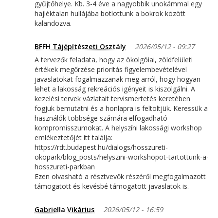
gyűjtőhelye. Kb. 3-4 éve a nagyobbik unokámmal egy
hajléktalan hullájába botlottunk a bokrok között
kalandozva.
BFFH Tájépítészeti Osztály
2026/05/12 - 09:27
A tervezők feladata, hogy az ökolgóiai, zöldfelületi
értékek megőrzése prioritás figyelembevételével
javaslatokat fogalmazzanak meg arról, hogy hogyan
lehet a lakosság rekreációs igényeit is kiszolgálni. A
kezelési tervek vázlatait tervismertetés keretében
fogjuk bemutatni és a honlapra is feltöltjük. Keressük a
használók többsége számára elfogadható
kompromisszumokat. A helyszíni lakossági workshop
emlékeztetőjét itt találja:
https://rdt.budapest.hu/dialogs/hosszureti-
okopark/blog_posts/helyszini-workshopot-tartottunk-a-
hosszureti-parkban
Ezen olvasható a résztvevők részéről megfogalmazott
támogatott és kevésbé támogatott javaslatok is.
Gabriella Vikárius
2026/05/12 - 16:59