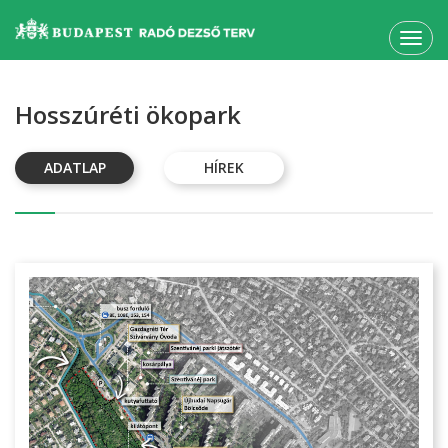
Toggl
navig
Hosszúréti ökopark
ADATLAP
HÍREK