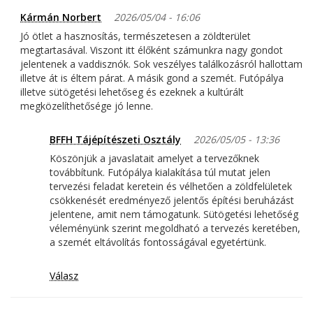
Kármán Norbert
2026/05/04 - 16:06
Jó ötlet a hasznosítás, természetesen a zöldterület
megtartasával. Viszont itt élőként számunkra nagy gondot
jelentenek a vaddisznók. Sok veszélyes találkozásról hallottam
illetve át is éltem párat. A másik gond a szemét. Futópálya
illetve sütögetési lehetőseg és ezeknek a kultúrált
megközelíthetősége jó lenne.
BFFH Tájépítészeti Osztály
2026/05/05 - 13:36
Köszönjük a javaslatait amelyet a tervezőknek
továbbítunk. Futópálya kialakítása túl mutat jelen
tervezési feladat keretein és vélhetően a zöldfelületek
csökkenését eredményező jelentős építési beruházást
jelentene, amit nem támogatunk. Sütögetési lehetőség
véleményünk szerint megoldható a tervezés keretében,
a szemét eltávolítás fontosságával egyetértünk.
Válasz