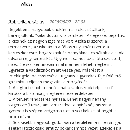
Válasz
Gabriella Vikárius
2026/05/07 - 22:38
Régebben a nagyobbik unokámmal sokat sétáltunk,
barangoltunk, “kalandoztunk” a területen. Az egészet bejártuk,
a kicsinek ez nagyon izgalmas volt. Azóta is szereti a
természetet, az iskolában a fél osztályt már rávette a
kertészkedésre, bogaraknak és hernyóknak csináltak az iskola
udvaron egy kertecskét. Ugyanezt sajnos az azóta született,
most 2 éves iker unokáimmal már nem lehet megtenni.
Egyrészt a vaddisznók miatt veszélyes, másrészt a
“méhlegelő” bevezetésével, ugyanis a gyerekek feje fölé érő
gaz miatt teljesen megszűnt a mozgástér.
1. A legfontosabb teendő tehát a vaddisznók teljes körű
kiirtása a biztonság megteremtése érdekében.
2. A terület rendszeres nyírása. Lehet hagyni nehány
szigetszerű részt, ami kimaradhat a nyírásból, hiszen a
gyomok is szépen virágoznak, es a sok kék kis pillangót is
öröm nézni.
3. Sok kisebb-nagyobb gödör van a területen, ami lenyírt gaz
eseten látszik csak, amúgy bokaficamhoz vezet. Ezeket és a