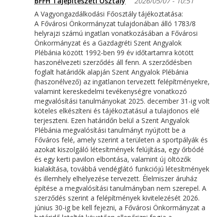
BFFH Tájépítészeti Osztály
2026/05/07 - 10:51
A Vagyongazdálkodási Főosztály tájékoztatása:
A Fővárosi Önkormányzat tulajdonában álló 1783/8
helyrajzi számú ingatlan vonatkozásában a Fővárosi
Önkormányzat és a Gazdagréti Szent Angyalok
Plébánia között 1992-ben 99 év időtartamra kötött
haszonélvezeti szerződés áll fenn. A szerződésben
foglalt határidők alapján Szent Angyalok Plébánia
(haszonélvező) az ingatlanon tervezett felépítményekre,
valamint kereskedelmi tevékenységre vonatkozó
megvalósítási tanulmányokat 2025. december 31-ig volt
köteles elkészíteni és tájékoztatásul a tulajdonos elé
terjeszteni. Ezen határidőn belül a Szent Angyalok
Plébánia megvalósítási tanulmányt nyújtott be a
Főváros felé, amely szerint a területen a sportpályák és
azokat kiszolgáló létesítmények felújítása, egy őrbódé
és egy kerti pavilon elbontása, valamint új öltözők
kialakítása, továbbá vendéglátó funkciójú létesítmények
és illemhely elhelyezése tervezett. Élelmiszer áruház
építése a megvalósítási tanulmányban nem szerepel. A
szerződés szerint a felépítmények kivitelezését 2026.
június 30-ig be kell fejezni, a Fővárosi Önkormányzat a