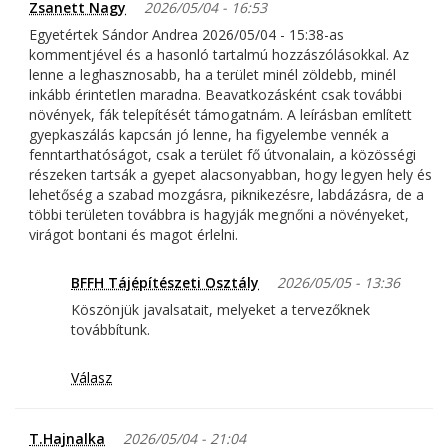
Zsanett Nagy
2026/05/04 - 16:53
Egyetértek Sándor Andrea 2026/05/04 - 15:38-as
kommentjével és a hasonló tartalmú hozzászólásokkal. Az
lenne a leghasznosabb, ha a terület minél zöldebb, minél
inkább érintetlen maradna. Beavatkozásként csak további
növények, fák telepítését támogatnám. A leírásban említett
gyepkaszálás kapcsán jó lenne, ha figyelembe vennék a
fenntarthatóságot, csak a terület fő útvonalain, a közösségi
részeken tartsák a gyepet alacsonyabban, hogy legyen hely és
lehetőség a szabad mozgásra, piknikezésre, labdázásra, de a
többi területen továbbra is hagyják megnőni a növényeket,
virágot bontani és magot érlelni.
BFFH Tájépítészeti Osztály
2026/05/05 - 13:36
Köszönjük javalsatait, melyeket a tervezőknek
továbbítunk.
Válasz
T.Hajnalka
2026/05/04 - 21:04