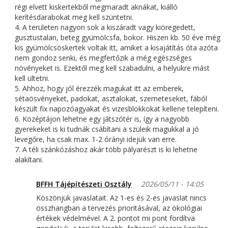
régi elvett kiskertekből megmaradt aknákat, kiálló
kerítésdarabokat meg kell szüntetni.
4. A területen nagyon sok a kiszáradt vagy kiöregedett,
gusztustalan, beteg gyümölcsfa, bokor. Hiszen kb. 50 éve még
kis gyümölcsöskertek voltak itt, amiket a kisajátítás óta azóta
nem gondoz senki, és megfertőzik a még egészséges
növényeket is. Ezektől meg kell szabadulni, a helyükre mást
kell ültetni.
5. Ahhoz, hogy jól érezzék magukat itt az emberek,
sétaösvényeket, padokat, asztalokat, szemeteseket, fából
készült fix napozóagyakat és vizesblokkokat kellene telepíteni.
6. Középtájon lehetne egy játszótér is, így a nagyobb
gyerekeket is ki tudnák csábítani a szüleik magukkal a jó
levegőre, ha csak max. 1-2 órányi idejük van erre.
7. A téli szánkózáshoz akár több pályarészt is ki lehetne
alakítani.
BFFH Tájépítészeti Osztály
2026/05/11 - 14:05
Köszönjük javaslatait. Az 1-es és 2-es javaslat nincs
összhangban a tervezés prioritásával, az ökológiai
értékek védelmével. A 2. pontot mi pont fordítva