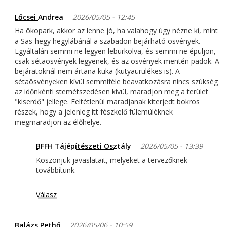
Lőcsei Andrea
2026/05/05 - 12:45
Ha ökopark, akkor az lenne jó, ha valahogy úgy nézne ki, mint
a Sas-hegy hegylábánál a szabadon bejárható ösvények.
Egyáltalán semmi ne legyen leburkolva, és semmi ne épüljön,
csak sétaösvények legyenek, és az ösvények mentén padok. A
bejáratoknál nem ártana kuka (kutyaürülékes is). A
sétaösvényeken kívül semmiféle beavatkozásra nincs szúkség
az időnkénti stemétszedésen kívül, maradjon meg a terület
"kiserdő" jellege. Feltétlenül maradjanak kiterjedt bokros
részek, hogy a jelenleg itt fészkelő fülemüléknek
megmaradjon az élőhelye.
BFFH Tájépítészeti Osztály
2026/05/05 - 13:39
Köszönjük javaslatait, melyeket a tervezőknek
továbbítunk.
Válasz
Balázs Pethő
2026/05/06 - 10:59