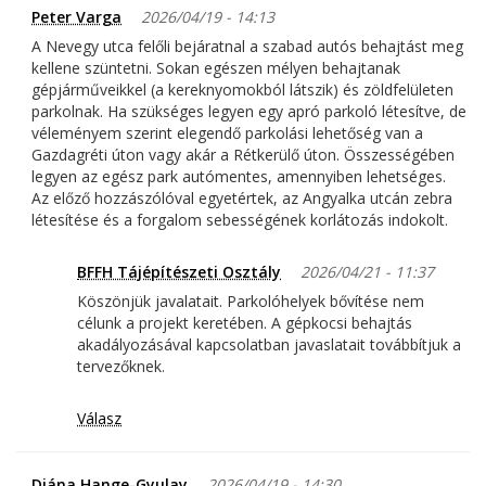
Peter Varga
2026/04/19 - 14:13
A Nevegy utca felőli bejáratnal a szabad autós behajtást meg
kellene szüntetni. Sokan egészen mélyen behajtanak
gépjárműveikkel (a kereknyomokból látszik) és zöldfelületen
parkolnak. Ha szükséges legyen egy apró parkoló létesítve, de
véleményem szerint elegendő parkolási lehetőség van a
Gazdagréti úton vagy akár a Rétkerülő úton. Összességében
legyen az egész park autómentes, amennyiben lehetséges.
Az előző hozzászólóval egyetértek, az Angyalka utcán zebra
létesítése és a forgalom sebességének korlátozás indokolt.
BFFH Tájépítészeti Osztály
2026/04/21 - 11:37
Köszönjük javalatait. Parkolóhelyek bővítése nem
célunk a projekt keretében. A gépkocsi behajtás
akadályozásával kapcsolatban javaslatait továbbítjuk a
tervezőknek.
Válasz
Diána Hange-Gyulay
2026/04/19 - 14:30