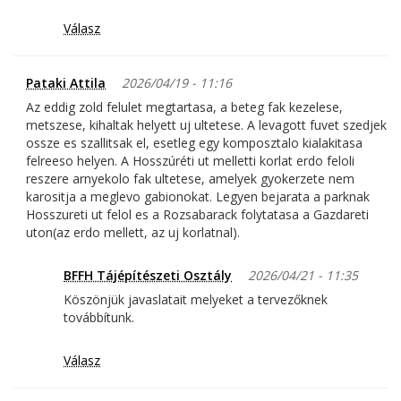
Válasz
Pataki Attila
2026/04/19 - 11:16
Az eddig zold felulet megtartasa, a beteg fak kezelese,
metszese, kihaltak helyett uj ultetese. A levagott fuvet szedjek
ossze es szallitsak el, esetleg egy komposztalo kialakitasa
felreeso helyen. A Hosszúréti ut melletti korlat erdo feloli
reszere arnyekolo fak ultetese, amelyek gyokerzete nem
karositja a meglevo gabionokat. Legyen bejarata a parknak
Hosszureti ut felol es a Rozsabarack folytatasa a Gazdareti
uton(az erdo mellett, az uj korlatnal).
BFFH Tájépítészeti Osztály
2026/04/21 - 11:35
Köszönjük javaslatait melyeket a tervezőknek
továbbítunk.
Válasz