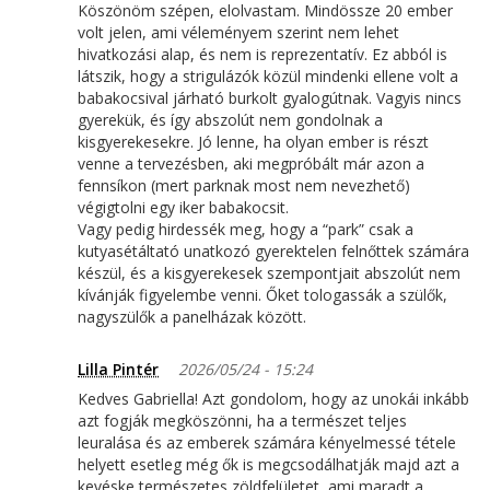
Köszönöm szépen, elolvastam. Mindössze 20 ember
volt jelen, ami véleményem szerint nem lehet
hivatkozási alap, és nem is reprezentatív. Ez abból is
látszik, hogy a strigulázók közül mindenki ellene volt a
babakocsival járható burkolt gyalogútnak. Vagyis nincs
gyerekük, és így abszolút nem gondolnak a
kisgyerekesekre. Jó lenne, ha olyan ember is részt
venne a tervezésben, aki megpróbált már azon a
fennsíkon (mert parknak most nem nevezhető)
végigtolni egy iker babakocsit.
Vagy pedig hirdessék meg, hogy a “park” csak a
kutyasétáltató unatkozó gyerektelen felnőttek számára
készül, és a kisgyerekesek szempontjait abszolút nem
kívánják figyelembe venni. Őket tologassák a szülők,
nagyszülők a panelházak között.
Lilla Pintér
2026/05/24 - 15:24
Kedves Gabriella! Azt gondolom, hogy az unokái inkább
azt fogják megköszönni, ha a természet teljes
leuralása és az emberek számára kényelmessé tétele
helyett esetleg még ők is megcsodálhatják majd azt a
kevéske természetes zöldfelületet, ami maradt a