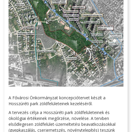
A Fővárosi Önkormányzat koncepciótervet készít a
Hosszúréti park zöldfelületeinek kezeléséről.
A tervezés célja a Hosszúréti park zöldfelületeinek és
ökológiai értékeinek megőrzése, növelése. A tervben
elsődlegesen zöldfelület-üzemeltetési beavatkozásokkal
(gyepkaszálás, cserjemetszés, növénytelepítés) teszünk