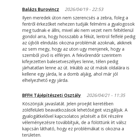
Balázs Burovincz
2026/04/19 - 22:53
Ilyen meredek úton nem szerencsés a zebra, foleg a
fentről érkezőket nehezen tudják felmérni a gyalogosok
meg tudnak-e állni, mivel aki nem vezet nem feltétlenül
gondol arra, hogy hosszabb a fékút, lentrol felfelé pedig
az újbóli elindulás okozna problémát azoknak, akiknek
az sem megy, hogy az uton ugy menjenek, hogy a
szemből jövő is elférjen. A fekvőrendőr szerintem
kifejezetten balesetveszélyes lenne, télen pedig
járhatatlan lenne az út. Inkább az út másik oldalára is
kellene egy járda, le a domb aljáig, ahol már jól
elhelyezhető egy járda.
BFFH Tájépítészeti Osztály
2026/04/21 - 11:35
Köszönjük javaslatát. Jelen proejkt keretében
zöldfelületi beavatkozások lehetőségeit vizsgáljuk. A
gyalogátkelővel kapcsolatos jelzését a BK részére
véleményezésre továbbítjuk, de a fölöttünk írt válsz
kapcsán látható, hogy ez problémákat is okozna a
területen.