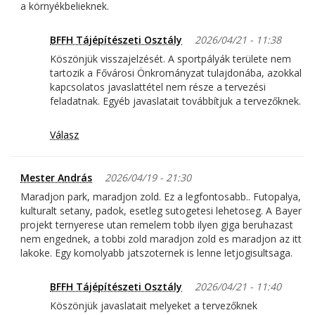
a környékbelieknek.
BFFH Tájépítészeti Osztály
2026/04/21 - 11:38
Köszönjük visszajelzését. A sportpályák területe nem
tartozik a Fővárosi Önkrományzat tulajdonába, azokkal
kapcsolatos javaslattétel nem része a tervezési
feladatnak. Egyéb javaslatait továbbítjuk a tervezőknek.
Válasz
Mester András
2026/04/19 - 21:30
Maradjon park, maradjon zold. Ez a legfontosabb.. Futopalya,
kulturalt setany, padok, esetleg sutogetesi lehetoseg. A Bayer
projekt ternyerese utan remelem tobb ilyen giga beruhazast
nem engednek, a tobbi zold maradjon zold es maradjon az itt
lakoke. Egy komolyabb jatszoternek is lenne letjogisultsaga.
BFFH Tájépítészeti Osztály
2026/04/21 - 11:40
Köszönjük javaslatait melyeket a tervezőknek