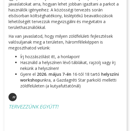
javaslatokat arra, hogyan lehet jobban igazítani a parkot a
használók igényeihez. A közösségi tervezés során
elsősorban költséghatékony, kisléptékű beavatkozások
lehetőségét tervezzük megvizsgálni és megvitatni a
területhasználókkal.
Ha van javaslatod, hogy milyen zöldfelületi fejlesztések
valósuljanak meg a területen, háromféleképpen is
megoszthatod velünk:
Írj hozzászólást itt, a honlapon!
Használd a helyszínen lévő táblákat, rajzolj vagy írj
nekünk a helyszínen!
Gyere el
2026. május 7-én
16-tól 18 tartó
helyszíni
workshop
unkra, a Gazdagréti Star parkoló melletti
zöldfelületen (a kutyafuttatónál)
"
TERVEZZÜNK EGYÜTT!