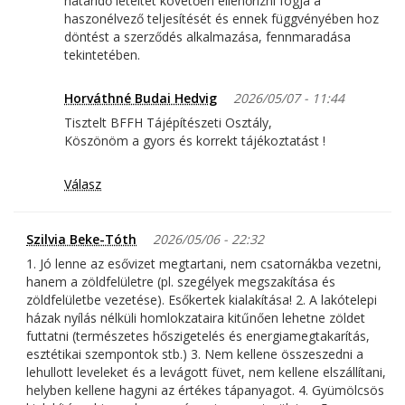
határidő leteltét követően ellenőrizni fogja a
haszonélvező teljesítését és ennek függvényében hoz
döntést a szerződés alkalmazása, fennmaradása
tekintetében.
Horváthné Budai Hedvig
2026/05/07 - 11:44
Tisztelt BFFH Tájépítészeti Osztály,
Köszönöm a gyors és korrekt tájékoztatást !
Válasz
Szilvia Beke-Tóth
2026/05/06 - 22:32
1. Jó lenne az esővizet megtartani, nem csatornákba vezetni,
hanem a zöldfelületre (pl. szegélyek megszakítása és
zöldfelületbe vezetése). Esőkertek kialakítása! 2. A lakótelepi
házak nyílás nélküli homlokzataira kitűnően lehetne zöldet
futtatni (természetes hőszigetelés és energiamegtakarítás,
esztétikai szempontok stb.) 3. Nem kellene összeszedni a
lehullott leveleket és a levágott füvet, nem kellene elszállítani,
helyben kellene hagyni az értékes tápanyagot. 4. Gyümölcsös