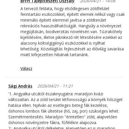
BFFH Tájépítészeti Osztály
2026/04/21 - 14:08
A tervező feldata, hogy elsődlegesen zöldfelület
fenntartási eszközökkel, épített elemek nélkül vagy csak
minimális épített elemmel javítsa a zöldterület
rekreációs haasználhatóságát. Hangsúly a növényezet
megújításán, biodiverzitás növelésén van. Tűzrakóhely
kijelölésére, illetve piknikező rét létesítésére ezekkel az
alacsony költségigényű eszközökkel is nyílhat
lehetőség. Közvilágítás fejlesztését az élővilág zavarása
miatt kifejezetten hibának tartanánk.
Válasz
Sági András
2026/04/21 - 11:21
'1. Angyalka utcától északnyugatra: maradjon kvázi
változatlan. Az a zöld terület létfonosságú a környék hősziget
hatása ellen. Nyilván az esetleges beteg fák kezelése,
őshonos lombos fák ültetése (hő, zaj, por) szükséges lehet.
Szemétmentesítés. Maradjon "érintetlen" zöld, alapvetően
őshonos növényzetre fákra, fűfélékre alapozva.
2.: Angyalka utcától délkeletre: Alapvetően ez is maradjon