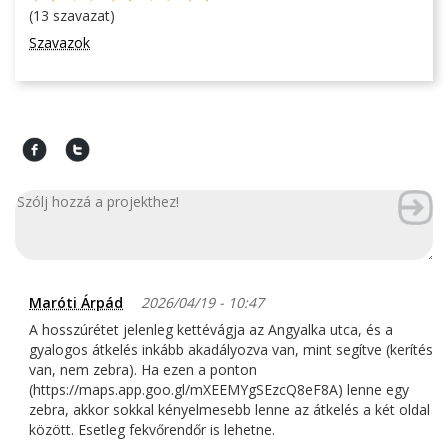
(13 szavazat)
Szavazok
Maróti Árpád
2026/04/19 - 10:47
A hosszúrétet jelenleg kettévágja az Angyalka utca, és a
gyalogos átkelés inkább akadályozva van, mint segítve (kerítés
van, nem zebra). Ha ezen a ponton
(https://maps.app.goo.gl/mXEEMYgSEzcQ8eF8A) lenne egy
zebra, akkor sokkal kényelmesebb lenne az átkelés a két oldal
között. Esetleg fekvőrendőr is lehetne.