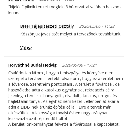
"kijelölt" piknik terület megfelelő bútorzattal valóban hasznos
lenne.
BFFH Tájépítészeti Osztály
2026/05/06 - 11:28
Köszönjük javaslatát melyet a tervezőnek továbbítunk.
Válasz
Horváthné Budai Hedvig
2026/05/06 - 17:21
Csalódottan látom , hogy a teniszpálya és környéke nem
szerepel a tervben . Lentebb olvastam , hogy ez a terület nem
a fővárosé. Szeretném pontosítani . A terület a fővárosé , de
használatba adta a katolikus egyháznak , rekreációs célra .
Jelenleg a terület elhanyagolt , elvadult , koszos, drogos és
hajléktalan tanya . Az egyház nem kezeli , ellenben át akarja
adni a LiDL- nek áruház építési céllal . Erre a tervek már
elkészültek . A lakosság a tavalyi évben nagy arányban
leszavazta az itt építendő boltot.
A kerületi önkormányzat felvette a fővárossal a kapcsolatot,