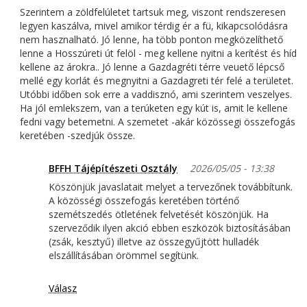
Szerintem a zöldfelúletet tartsuk meg, viszont rendszeresen
legyen kaszálva, mivel amikor térdig ér a fü, kikapcsolódásra
nem hasznalható. Jó lenne, ha több ponton megközelíthető
lenne a Hosszúreti út felöl - meg kellene nyitni a kerítést és híd
kellene az árokra.. Jó lenne a Gazdagréti térre veuető lépcső
mellé egy korlát és megnyitni a Gazdagreti tér felé a területet.
Utóbbi időben sok erre a vaddisznó, ami szerintem veszelyes.
Ha jól emlekszem, van a terúketen egy kút is, amit le kellene
fedni vagy betemetni. A szemetet -akár közössegi összefogás
keretében -szedjúk össze.
BFFH Tájépítészeti Osztály
2026/05/05 - 13:38
Köszönjük javaslatait melyet a tervezőnek továbbítunk.
A közösségi összefogás keretében történő
szemétszedés ötletének felvetését köszönjük. Ha
szerveződik ilyen akció ebben eszközök biztosításában
(zsák, kesztyű) illetve az összegyűjtött hulladék
elszállításában örömmel segítünk.
Válasz